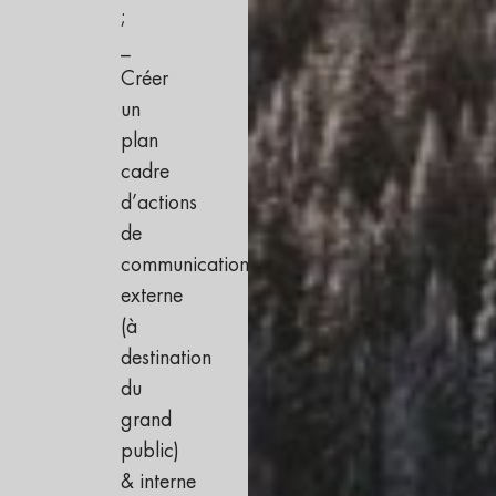
;
_
Créer
un
plan
cadre
d’actions
de
communication
externe
(à
destination
du
grand
public)
& interne