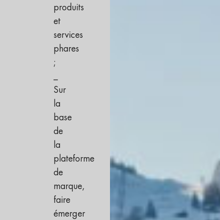
produits
et
services
phares
;
_
Sur
la
base
de
la
plateforme
de
marque,
faire
émerger