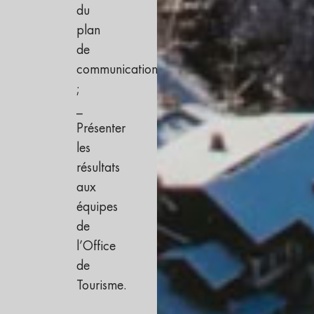
du
plan
de
communication
;
_
Présenter
les
résultats
aux
équipes
de
l’Office
de
Tourisme.