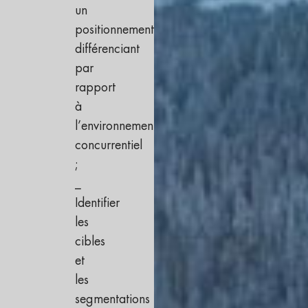
un
positionnement
différenciant
par
rapport
à
l’environnement
concurrentiel
;
_
Identifier
les
cibles
et
les
segmentations