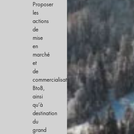
Proposer
les
actions
de
mise
en
marché
et
de
commercialisation
BtoB,
ainsi
qu’à
destination
du
grand