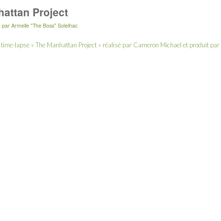
hattan Project
e
par
Armelle "The Boss" Solelhac
e time-lapse « The Manhattan Project » réalisé par Cameron Michael et produit par