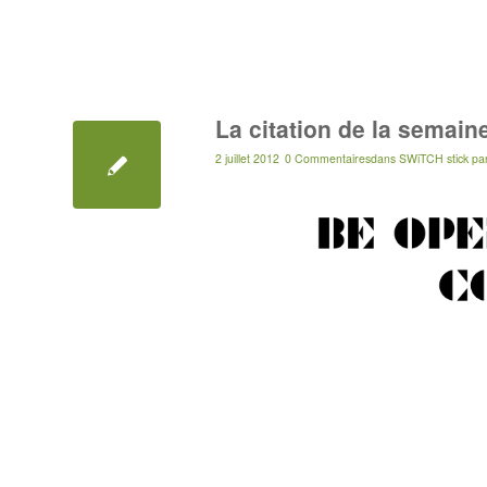
La citation de la semain
2 juillet 2012
0 Commentaires
dans
SWiTCH stick
pa