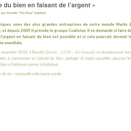
e du bien en faisant de l’argent »
e
par
Armelle "The Boss" Solelhac
uelques unes des plus grandes entreprises de notre monde
Marks 
r
, et depuis 2009 il préside le groupe
Coalision
. Il se demande si faire d
 l’argent en faisant du bien est possible et si cela pourrait devenir l
ie mondiale.
 novembre 2010 à Biarritz (
Durée : 13’34 – En français
), ce businessman hor
dre à consommer en faisant du bien, partager et moins gaspiller, pousser le
bien à l’intérieur comme à l’extérieur.
n de vie » mensuelle cette bonne parole.