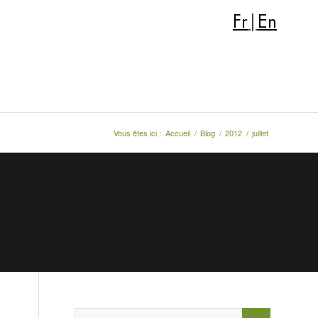
Fr
|
En
Vous êtes ici :
Accueil
/
Blog
/
2012
/
juillet