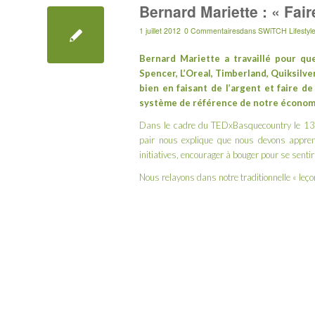
Bernard Mariette : « Fair
1 juillet 2012
0 Commentaires
dans
SWiTCH Lifestyl
Bernard Mariette a travaillé pour q
Spencer
,
L’Oreal
,
Timberland
,
Quiksilve
bien en faisant de l’argent et faire de
système de référence de notre économ
Dans le cadre du TEDxBasquecountry le 13
pair nous explique que nous devons appren
initiatives, encourager à bouger pour se sentir 
Nous relayons dans notre traditionnelle « leço