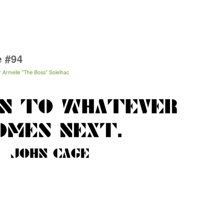
e #94
r
Armelle "The Boss" Solelhac