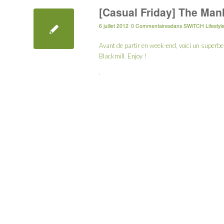
[Casual Friday] The Man
6 juillet 2012
0 Commentaires
dans
SWiTCH Lifestyl
Avant de partir en week-end, voici un superb
Blackmill. Enjoy !
.