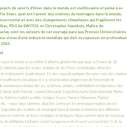
quants de sports d’hiver dans le monde est vieillissante et peine à se
l’or blanc, quel est l’avenir des stations de montagne dans le monde,
ncurrentiel et avec des changements climatiques qui fragilisent les
lhac
, PDG de SWiTCH, et
Christopher Hautbois
, Maître de
aclay, sont les auteurs de cet ouvrage paru aux Presses Universitaires
 leur vision d’une industrie mondiale qui doit se repenser en profondeur
 2035.
té
 dans le monde et un chiffre d’affaires généré rien que pour la France de 20
milliards pour les seules stations de ski l’hiver, la montagne attise les
 et relativement stable depuis 15 ans, connaît quelques fissures avec des station
réchauffement climatique et à la structuration progressive de l’ensemble de
de nombreuses études de cas, schémas, photos, contributions et interviews des
t Vanat, Kelly Pawlak, Laurent Reynaud, Greg Blanchard, Dave Amirault, Pierre
in, Patricia Gallot-Lavallée, Gregory Guzzo, Yannick Menneron, Patrick
 etc. – nous nous sommes attachés à dresser les principaux repères de ces
s à la gestion des stations de montagne dans le monde en fonction des différents
ur mise en marché, de leurs stratégies et tactiques. Nous parlons donc de
branding
,
e, de politiques tarifaires (
yield management
et
dynamic pricing
inclus !), de la