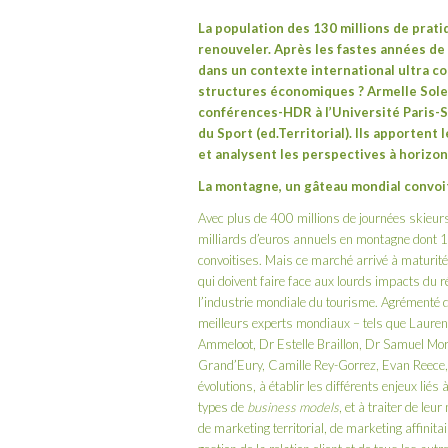
La population des 130 millions de prati
renouveler. Après les fastes années de 
dans un contexte international ultra co
structures économiques ?
Armelle Sole
conférences-HDR à l’Université Paris-S
du Sport (ed.
Territorial
). Ils apportent
et analysent les perspectives à horizon
La montagne, un gâteau mondial convoi
Avec plus de 400 millions de journées skieurs
milliards d’euros annuels en montagne dont 10 
convoitises. Mais ce marché arrivé à maturité
qui doivent faire face aux lourds impacts du 
l’industrie mondiale du tourisme. Agrémenté 
meilleurs experts mondiaux – tels que Lauren
Ammeloot, Dr Estelle Braillon, Dr Samuel Mor
Grand’Eury, Camille Rey-Gorrez, Evan Reece,
évolutions, à établir les différents enjeux lié
types de
business models
, et à traiter de le
de marketing territorial, de marketing affinitair