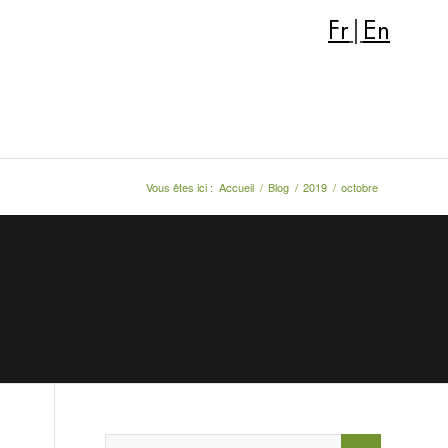
Fr
|
En
Vous êtes ici :
Accueil
/
Blog
/
2019
/
octobre