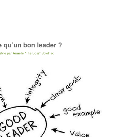
e qu’un bon leader ?
tyle
par
Armelle "The Boss" Solelhac