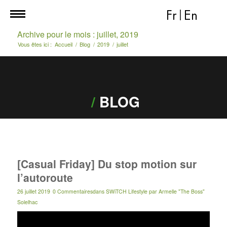
Fr
|
En
Archive pour le mois : juillet, 2019
Vous êtes ici :
Accueil
/
Blog
/
2019
/
juillet
/
BLOG
[Casual Friday] Du stop motion sur
l’autoroute
26 juillet 2019
0 Commentaires
dans
SWiTCH Lifestyle
par
Armelle "The Boss"
Solelhac