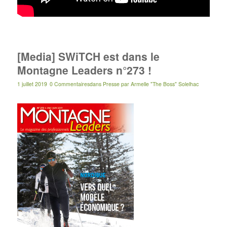
[Media] SWiTCH est dans le
Montagne Leaders n°273 !
1 juillet 2019
0 Commentaires
dans
Presse
par
Armelle "The Boss" Solelhac