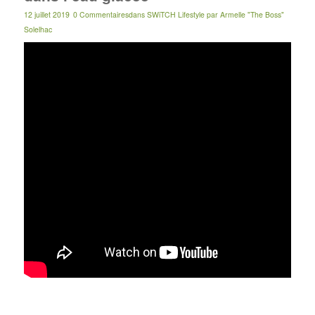
12 juillet 2019
0 Commentaires
dans
SWiTCH Lifestyle
par
Armelle "The Boss"
Solelhac