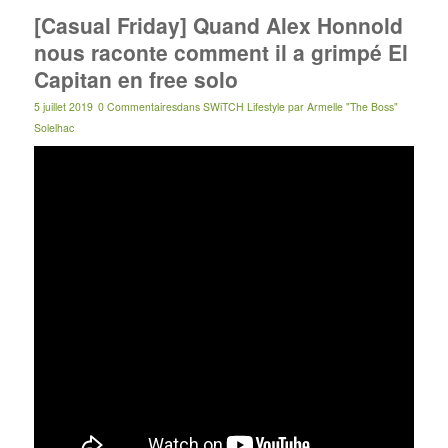
[Casual Friday] Quand Alex Honnold
nous raconte comment il a grimpé El
Capitan en free solo
5 juillet 2019
0 Commentaires
dans
SWiTCH Lifestyle
par
Armelle "The Boss"
Solelhac