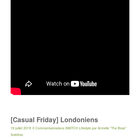
[Casual Friday] Londoniens
19 juillet 2019
0 Commentaires
dans
SWiTCH Lifestyle
par
Armelle "The Boss"
Solelhac