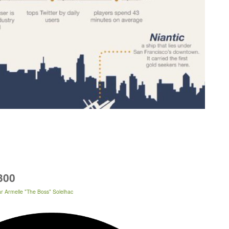
300
ar
Armelle "The Boss" Solelhac