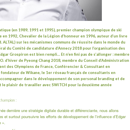
tique (en 1989, 1991 et 1995), premier champion olympique de ski
le en 1992, Chevalier de la Légion d’honneur en 1996, auteur d’un livre
d. ALTAL) sur les mécanismes communs de réussite dans le monde du
néral du Comité de candidature d’Annecy 2018 pour l’organisation des
Edgar Grospiron est bien rempli… Et n’en fini pas de s’allonger : membre
.O. d’hiver de Pyeong Chang 2018, membre du Conseil d’Administration
dent des Olympiens de France, Conférencier & Consultant en
fondateur de Wikane, le 1er réseau français de consultants en
accompagner dans le développement de son personal branding et de
 le plaisir de travailler avec SWiTCH pour la deuxième année
 champion :
e dernière une stratégie digitale durable et différenciante, nous allons
s et surtout poursuivre les efforts de développement de l’influence d’Edgar
e ».