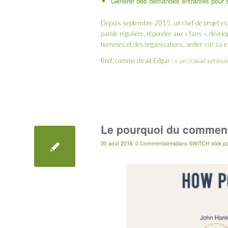
Générer des demandes entrantes pour 
Depuis septembre 2015, un chef de projet es
parole régulière, répondre aux « fans », dével
hommes et des organisations, veiller sur sa e-
Bref, comme dirait Edgar : «
un travail sérieu
Le pourquoi du commen
30 août 2016
0 Commentaires
dans
SWiTCH stick
p