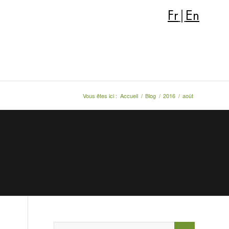
Fr
|
En
Vous êtes ici :
Accueil
/
Blog
/
2016
/
août