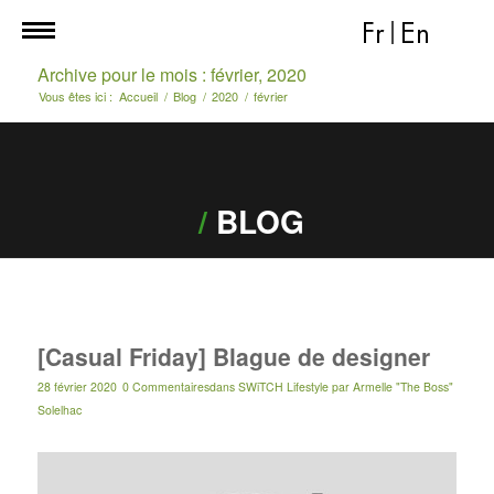
Fr
|
En
Archive pour le mois : février, 2020
Vous êtes ici :
Accueil
/
Blog
/
2020
/
février
/
BLOG
[Casual Friday] Blague de designer
28 février 2020
0 Commentaires
dans
SWiTCH Lifestyle
par
Armelle "The Boss"
Solelhac