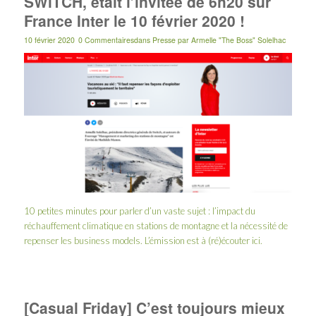
SWiTCH, était l’invitée de 6h20 sur
France Inter le 10 février 2020 !
10 février 2020
0 Commentaires
dans
Presse
par
Armelle "The Boss" Solelhac
10 petites minutes pour parler d’un vaste sujet : l’impact du
réchauffement climatique en stations de montagne et la nécessité de
repenser les business models. L’émission est à (ré)écouter
ici
.
[Casual Friday] C’est toujours mieux