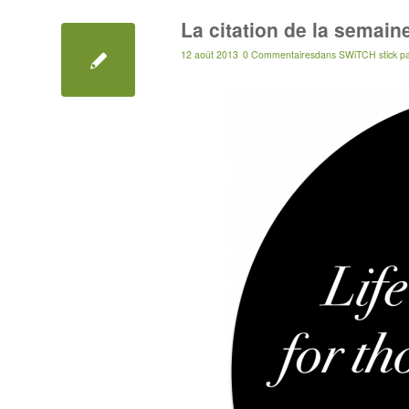
La citation de la semain
12 août 2013
0 Commentaires
dans
SWiTCH stick
p