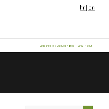
Fr
|
En
Vous êtes ici :
Accueil
/
Blog
/
2013
/
août