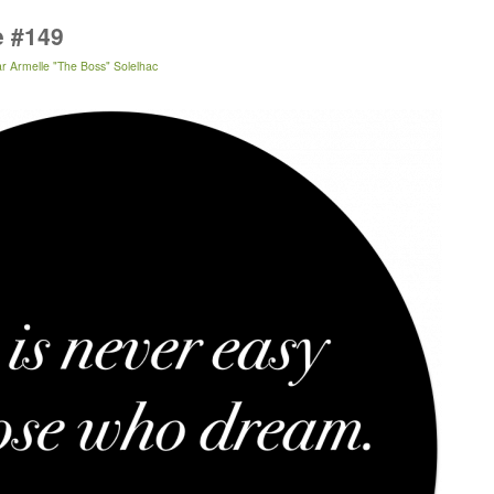
e #149
ar
Armelle "The Boss" Solelhac