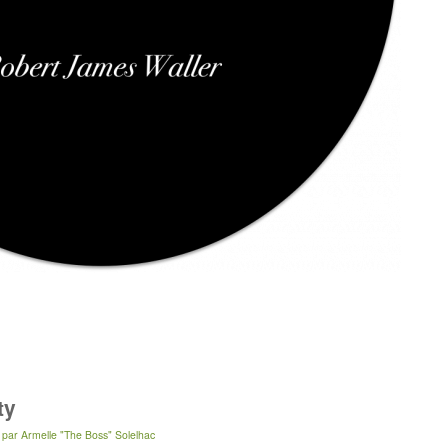
ty
par
Armelle "The Boss" Solelhac