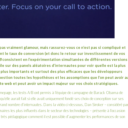
est pas vraiment glamour, mais rassurez-vous ce n’est pas si compliqué et
t le taux de conversion (et donc le retour sur investissement de vos
B
consistent en l’expérimentation simultanées de différentes versions
le sur des panels aléatoires d’internautes pour voir quelle est la plus
 plus importants et surtout des plus efficaces que les développeurs
 question toutes les hypothèses et les assomptions que l’on peut avoir a
te web et peut avoir un impact majeur sur vos choix stratégiques.
homepage, les tests A/B ont permis à l’équipe de campagne de Barack Obama de
 qu’elle aurait fait si elle avait uniquement fondé ses choix de conception sur ses
 grand nombre d’internautes. Dans la vidéo ci-dessous, Dan Siroker – considéré pa
ires les plus influents dans le secteur des technologies – présente à l’occasion
 très pédagogique comment il est possible d’augmenter les performances de son