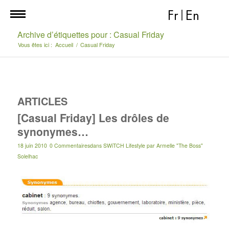
Fr
|
En
Archive d’étiquettes pour : Casual Friday
Vous êtes ici :
Accueil
/
Casual Friday
ARTICLES
[Casual Friday] Les drôles de
synonymes…
18 juin 2010
0 Commentaires
dans
SWiTCH Lifestyle
par
Armelle "The Boss"
Solelhac