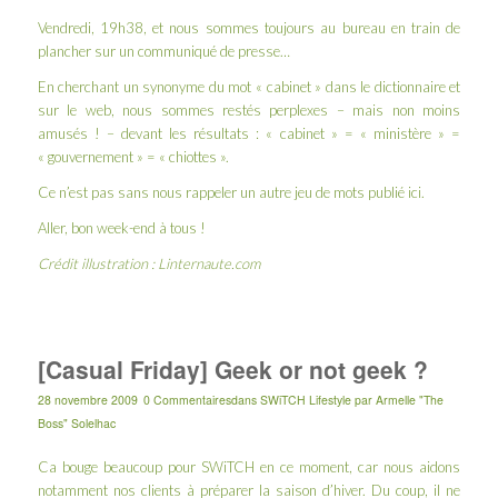
Vendredi, 19h38, et nous sommes toujours au bureau en train de
plancher sur un communiqué de presse…
En cherchant un synonyme du mot « cabinet » dans le dictionnaire et
sur le web, nous sommes restés perplexes – mais non moins
amusés ! – devant les résultats : « cabinet » = « ministère » =
« gouvernement » = « chiottes ».
Ce n’est pas sans nous rappeler un autre jeu de mots publié
ici
.
Aller, bon week-end à tous !
Crédit illustration :
Linternaute.com
[Casual Friday] Geek or not geek ?
28 novembre 2009
0 Commentaires
dans
SWiTCH Lifestyle
par
Armelle "The
Boss" Solelhac
Ca bouge beaucoup pour SWiTCH en ce moment, car nous aidons
notamment nos clients à préparer la saison d’hiver. Du coup, il ne