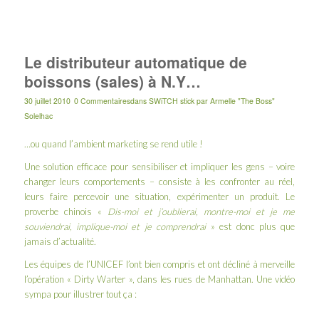
Le distributeur automatique de
boissons (sales) à N.Y…
30 juillet 2010
0 Commentaires
dans
SWiTCH stick
par
Armelle "The Boss"
Solelhac
…ou quand l’ambient marketing se rend utile !
Une solution efficace pour sensibiliser et impliquer les gens – voire
changer leurs comportements – consiste à les confronter au réel,
leurs faire percevoir une situation, expérimenter un produit. Le
proverbe chinois «
Dis-moi et j’oublierai, montre-moi et je me
souviendrai, implique-moi et je comprendrai
» est donc plus que
jamais d’actualité.
Les équipes de l’UNICEF l’ont bien compris et ont décliné à merveille
l’opération « Dirty Warter », dans les rues de Manhattan. Une vidéo
sympa pour illustrer tout ça :