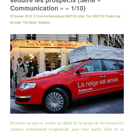
Communication » – 1/10)
22 janvier 2010
0 Commentaires
dans
SWiTCH stick
,
The SWiTCH Project
par
Armelle "The Boss" Solelhac
Revenons un peu en arrière, au début de la saison de ski lorsque les
stations redoublaient d’ingéniosité pour faire parler d’elle et se