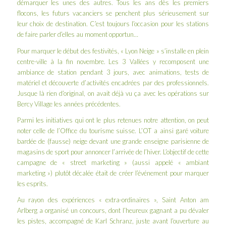
démarquer les unes des autres. Tous les ans dès les premiers
flocons, les futurs vacanciers se penchent plus sérieusement sur
leur choix de destination. C’est toujours l’occasion pour les stations
de faire parler d’elles au moment opportun…
Pour marquer le début des festivités, «
Lyon Neige
» s’installe en plein
centre-ville à la fin novembre. Les 3 Vallées y recomposent une
ambiance de station pendant 3 jours, avec animations, tests de
matériel et découverte d’activités encadrées par des professionnels.
Jusque là rien d’original, on avait déjà vu ça avec les opérations sur
Bercy Village les années précédentes.
Parmi les initiatives qui ont le plus retenues notre attention, on peut
noter celle de
l’Office du tourisme suisse
. L’OT a ainsi garé voiture
bardée de (fausse) neige devant une grande enseigne parisienne de
magasins de sport pour annoncer l’arrivée de l’hiver. L’objectif de cette
campagne de « street marketing » (aussi appelé « ambiant
marketing ») plutôt décalée était de créer l’événement pour marquer
les esprits.
Au rayon des expériences « extra-ordinaires »,
Saint Anton am
Arlberg
a organisé un concours, dont l’heureux gagnant a pu dévaler
les pistes, accompagné de
Karl Schranz
, juste avant l’ouverture au