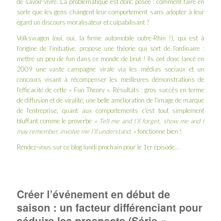
de savoir-vivre. La problématique est donc posée : comment faire en
sorte que les gens changent leur comportement sans adopter à leur
égard un discours moralisateur et culpabilisant ?
Volkswagen (oui, oui, la firme automobile outre-Rhin !), qui est à
l’origine de l’initiative, propose une théorie qui sort de l’ordinaire :
mettre un peu de fun dans ce monde de brut ! Ils ont donc lancé en
2009 une vaste campagne virale via les médias sociaux et un
concours visant à récompenser les meilleures démonstrations de
l’efficacité de cette « Fun Theory ». Résultats : gros succès en terme
de diffusion et de viralité, une belle amélioration de l’image de marque
de l’entreprise, quant aux comportements c’est tout simplement
bluffant comme le proverbe
« Tell me and I’ll forget, show me and I
may remember, involve me I’ll understand. »
fonctionne bien !
Rendez-vous sur ce blog lundi prochain pour le
1er épisode
…
Créer l’événement en début de
saison : un facteur différenciant pour
séduire les prospects (Série «