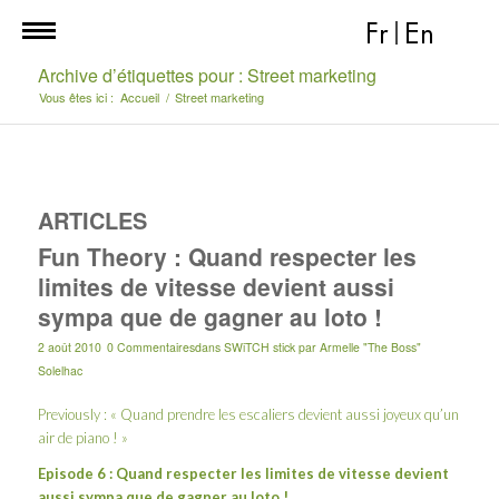
Fr
|
En
Archive d’étiquettes pour : Street marketing
Vous êtes ici :
Accueil
/
Street marketing
ARTICLES
Fun Theory : Quand respecter les
limites de vitesse devient aussi
sympa que de gagner au loto !
2 août 2010
0 Commentaires
dans
SWiTCH stick
par
Armelle "The Boss"
Solelhac
Previously : «
Quand prendre les escaliers devient aussi joyeux qu’un
air de piano !
»
Episode 6 : Quand respecter les limites de vitesse devient
aussi sympa que de gagner au loto !