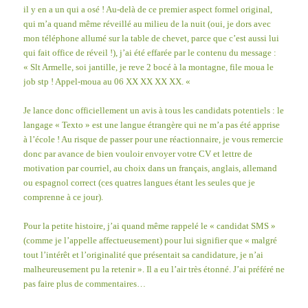
il y en a un qui a osé ! Au-delà de ce premier aspect formel original,
qui m’a quand même réveillé au milieu de la nuit (oui, je dors avec
mon téléphone allumé sur la table de chevet, parce que c’est aussi lui
qui fait office de réveil !), j’ai été effarée par le contenu du message :
« Slt Armelle, soi jantille, je reve 2 bocé à la montagne, file moua le
job stp ! Appel-moua au 06 XX XX XX XX. «
Je lance donc officiellement un avis à tous les candidats potentiels : le
langage « Texto » est une langue étrangère qui ne m’a pas été apprise
à l’école ! Au risque de passer pour une réactionnaire, je vous remercie
donc par avance de bien vouloir envoyer votre CV et lettre de
motivation par courriel, au choix dans un français, anglais, allemand
ou espagnol correct (ces quatres langues étant les seules que je
comprenne à ce jour).
Pour la petite histoire, j’ai quand même rappelé le « candidat SMS »
(comme je l’appelle affectueusement) pour lui signifier que « malgré
tout l’intérêt et l’originalité que présentait sa candidature, je n’ai
malheureusement pu la retenir ». Il a eu l’air très étonné. J’ai préféré ne
pas faire plus de commentaires…