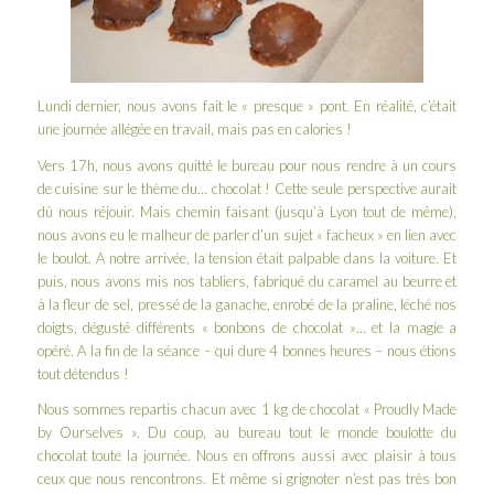
Lundi dernier, nous avons fait le « presque » pont. En réalité, c’était
une journée allégée en travail, mais pas en calories !
Vers 17h, nous avons quitté le bureau pour nous rendre à un cours
de cuisine sur le thème du… chocolat ! Cette seule perspective aurait
dû nous réjouir. Mais chemin faisant (jusqu’à Lyon tout de même),
nous avons eu le malheur de parler d’un sujet « facheux » en lien avec
le boulot. A notre arrivée, la tension était palpable dans la voiture. Et
puis, nous avons mis nos tabliers, fabriqué du caramel au beurre et
à la fleur de sel, pressé de la ganache, enrobé de la praline, léché nos
doigts, dégusté différents « bonbons de chocolat »… et la magie a
opéré. A la fin de la séance – qui dure 4 bonnes heures – nous étions
tout détendus !
Nous sommes repartis chacun avec 1 kg de chocolat « Proudly Made
by Ourselves ». Du coup, au bureau tout le monde boulotte du
chocolat toute la journée. Nous en offrons aussi avec plaisir à tous
ceux que nous rencontrons. Et même si grignoter n’est pas très bon