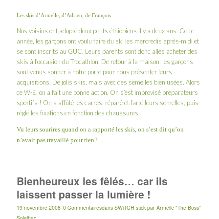
L
es skis d’Armelle, d’Adrien, de François
Nos voisins ont adopté deux petits éthiopiens il y a deux ans. Cette
année, les garçons ont voulu faire du ski les mercredis après-midi et
se sont inscrits au GUC. Leurs parents sont donc allés acheter des
skis à l’occasion du Trocathlon. De retour à la maison, les garçons
sont venus sonner à notre porte pour nous présenter leurs
acquisitions. De jolis skis, mais avec des semelles bien usées. Alors
ce W-E, on a fait une bonne action. On s’est improvisé préparateurs
sportifs ! On a affûté les carres, réparé et farté leurs semelles, puis
réglé les fixations en fonction des chaussures.
Vu leurs sourires quand on a rapporté les skis, on s’est dit qu’on
n’avait pas travaillé pour rien !
Bienheureux les fêlés… car ils
laissent passer la lumière !
19 novembre 2008
0 Commentaires
dans
SWiTCH stick
par
Armelle "The Boss"
Solelhac