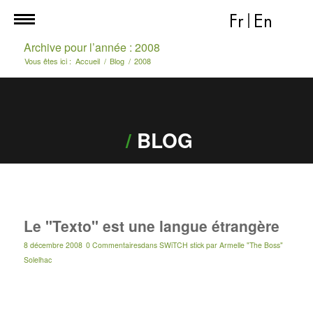
Fr
|
En
Archive pour l’année : 2008
Vous êtes ici :
Accueil
/
Blog
/
2008
/
BLOG
Le "Texto" est une langue étrangère
8 décembre 2008
0 Commentaires
dans
SWiTCH stick
par
Armelle "The Boss"
Solelhac