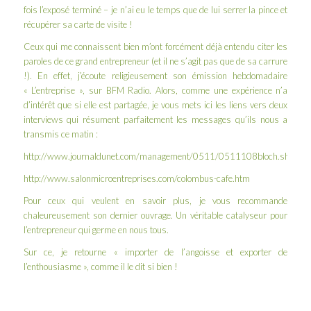
fois l’exposé terminé – je n’ai eu le temps que de lui serrer la pince et
récupérer sa carte de visite !
Ceux qui me connaissent bien m’ont forcément déjà entendu citer les
paroles de ce grand entrepreneur (et il ne s’agit pas que de sa carrure
!). En effet, j’écoute religieusement son émission hebdomadaire
« L’entreprise », sur BFM Radio. Alors, comme une expérience n’a
d’intérêt que si elle est partagée, je vous mets ici les liens vers deux
interviews qui résument parfaitement les messages qu’ils nous a
transmis ce matin :
http://www.journaldunet.com/management/0511/0511108bloch.shtml
http://www.salonmicroentreprises.com/colombus-cafe.htm
Pour ceux qui veulent en savoir plus, je vous recommande
chaleureusement son dernier
ouvrage
. Un véritable catalyseur pour
l’entrepreneur qui germe en nous tous.
Sur ce, je retourne « importer de l’angoisse et exporter de
l’enthousiasme », comme il le dit si bien !