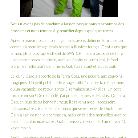
Nous n’avons pas de brochure à laisser lorsque nous rencontrons des
prospects et nous tentons d’y remédier depuis quelques temps.
Après plusieurs brainstormings, nous avons défini un format et un
contenu à notre image. Mais restait à illustrer tout ça. C’est alors que
Simon, LE photographe officiel de SWiTCH, nous a proposé de faire
une séance photo en studio, avec les flashs qui crépitent, le fond
blanc, les réflecteurs de lumière, Gab l’assistant et tout et tout.
Le jour J Caro a apporté de la Terra Cota, une poudre aux pouvoirs
magiques. Un petit pchit sur le visage suffit à donner la même mine
qu’un vacancier de retour après 3 semaines aux Antilles. Un petit
miracle en soi ! De mon côté, j’ai pris les tenues et les skis. Quant à
Gab, en plus de sa bonne humeur, il est venu avec l’accessoire
indispensable à toute session photo qui se respecte : le Duck Tape.
Ca n’a l’air de rien, dit comme ça, mais on fait des merveilles avec ce
scotch. La plus incroyable : Gab a réussi à me donner l’air d’avoir 10
kg de moins…
Après une phase de post-production très gourmande en temps, qui a