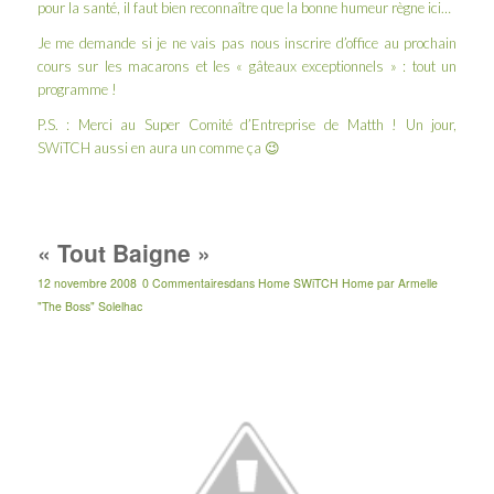
pour la santé, il faut bien reconnaître que la bonne humeur règne ici…
Je me demande si je ne vais pas nous inscrire d’office au prochain
cours sur les macarons et les « gâteaux exceptionnels »
: tout un
programme !
P.S. : Merci au Super Comité d’Entreprise de Matth ! Un jour,
SWiTCH aussi en aura un comme ça 😉
« Tout Baigne »
12 novembre 2008
0 Commentaires
dans
Home SWiTCH Home
par
Armelle
"The Boss" Solelhac