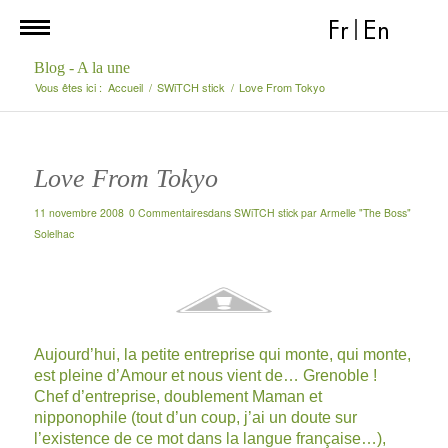
Fr
|
En
Blog - A la une
Vous êtes ici :
Accueil
/
SWiTCH stick
/
Love From Tokyo
Love From Tokyo
11 novembre 2008
0 Commentaires
dans
SWiTCH stick
par
Armelle "The Boss"
Solelhac
Aujourd’hui, la petite entreprise qui monte, qui monte,
est pleine d’Amour et nous vient de… Grenoble !
Chef d’entreprise, doublement Maman et
nipponophile (tout d’un coup, j’ai un doute sur
l’existence de ce mot dans la langue française…),