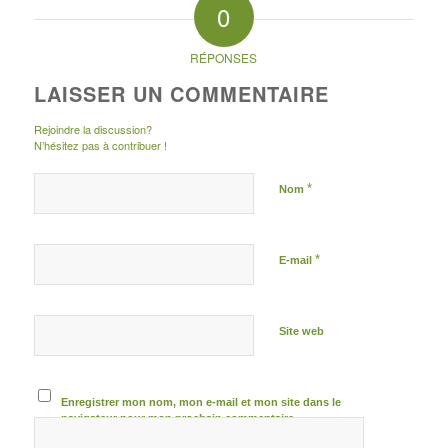
0
RÉPONSES
LAISSER UN COMMENTAIRE
Rejoindre la discussion?
N’hésitez pas à contribuer !
*
Nom
*
E-mail
Site web
Enregistrer mon nom, mon e-mail et mon site dans le
navigateur pour mon prochain commentaire.