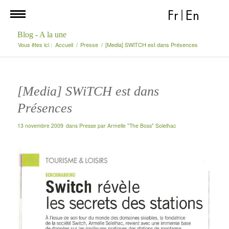
Fr
|
En
Blog - A la une
Vous êtes ici :
Accueil
/
Presse
/
[Media] SWiTCH est dans Présences
[Media] SWiTCH est dans
Présences
13 novembre 2009
dans
Presse
par
Armelle "The Boss" Solelhac