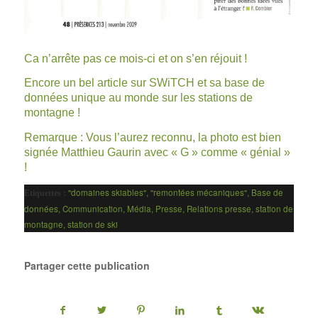
Ca n’arrête pas ce mois-ci et on s’en réjouit !
Encore un bel article sur SWiTCH et sa base de
données unique au monde sur les stations de
montagne !
Remarque : Vous l’aurez reconnu, la photo est bien
signée Matthieu Gaurin avec « G » comme « génial »
!
"domaines skiables"
,
"remontées mécaniques"
,
Base de
Etiquettes :
données
,
Communication
,
Média
,
Presse
,
Relations presse
,
station de
montagne
,
station de ski
Partager cette publication