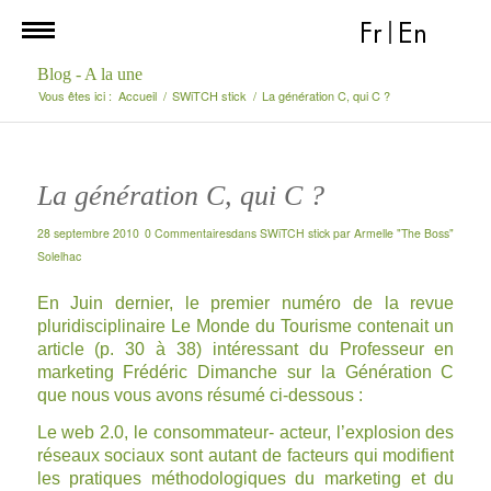
Fr
|
En
Blog - A la une
Vous êtes ici :
Accueil
/
SWiTCH stick
/
La génération C, qui C ?
La génération C, qui C ?
28 septembre 2010
0 Commentaires
dans
SWiTCH stick
par
Armelle "The Boss"
Solelhac
En Juin dernier, le premier numéro de la revue
pluridisciplinaire
Le Monde du Tourisme
contenait un
article (p. 30 à 38) intéressant du Professeur en
marketing Frédéric Dimanche sur la Génération C
que nous vous avons résumé ci-dessous :
Le web 2.0, le consommateur- acteur, l’explosion des
réseaux sociaux sont autant de facteurs qui modifient
les pratiques méthodologiques du marketing et du