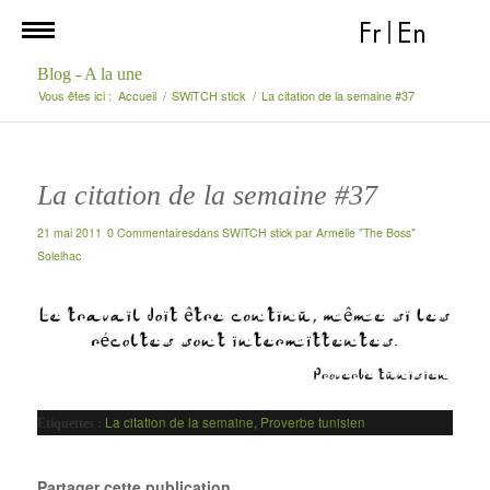
Fr
|
En
Blog - A la une
Vous êtes ici :
Accueil
/
SWiTCH stick
/
La citation de la semaine #37
La citation de la semaine #37
21 mai 2011
0 Commentaires
dans
SWiTCH stick
par
Armelle "The Boss"
Solelhac
La citation de la semaine
,
Proverbe tunisien
Etiquettes :
Partager cette publication