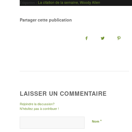
La citation de la semaine
,
Woody Allen
Etiquettes :
Partager cette publication
LAISSER UN COMMENTAIRE
Rejoindre la discussion?
N’hésitez pas à contribuer !
*
Nom