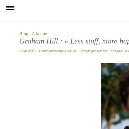
Blog - A la une
Graham Hill : « Less stuff, more ha
1 avril 2012
0 Commentaires
dans
SWiTCH Lifestyle
par
Armelle "The Boss" Sol