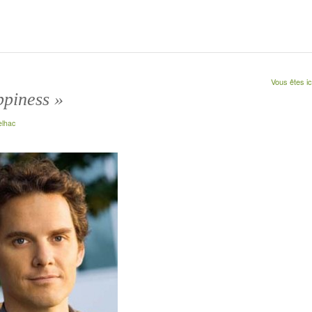
Vous êtes ici
ppiness »
elhac