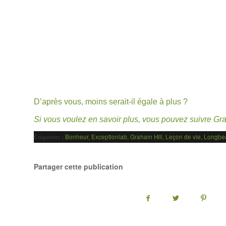
D’après vous, moins serait-il égale à plus ?
Si vous voulez en savoir plus, vous pouvez suivre Gra
Bonheur
,
Exceptionlab
,
Graham Hill
,
Leçon de vie
,
Longbe
Etiquettes :
Partager cette publication