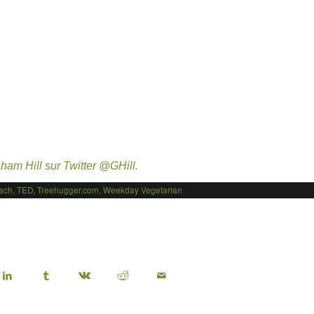
ham Hill sur Twitter @GHill.
ach
,
TED
,
Treehugger.com
,
Weekday Vegetarian