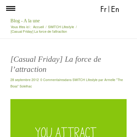
Fr
|
En
Blog - A la une
Vous êtes ici :
Accueil
/
SWiTCH Lifestyle
/
[Casual Friday] La force de l’attraction
[Casual Friday] La force de
l’attraction
28 septembre 2012
0 Commentaires
dans
SWiTCH Lifestyle
par
Armelle "The
Boss" Solelhac