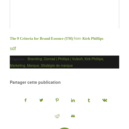
from
The 9 Criteria for Brand Essence (TM)
Kirk Phillips
sdf
Branding
,
Conrad | Phillips | Vutech
,
Kirk Phillips
,
Etiquettes :
Marketing
,
Marque
,
Stratégie de marque
Partager cette publication