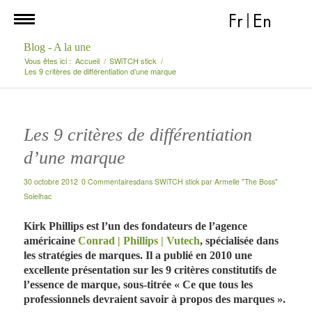
Fr
|
En
Blog - A la une
Vous êtes ici :
Accueil
/
SWiTCH stick
/
Les 9 critères de différentiation d’une marque
Les 9 critères de différentiation
d’une marque
30 octobre 2012
0 Commentaires
dans
SWiTCH stick
par
Armelle "The Boss"
Solelhac
Kirk Phillips est l’un des fondateurs de l’agence
américaine
Conrad | Phillips | Vutech
, spécialisée dans
les stratégies de marques. Il a publié en 2010 une
excellente présentation sur les 9 critères constitutifs de
l’essence de marque, sous-titrée « Ce que tous les
professionnels devraient savoir à propos des marques ».