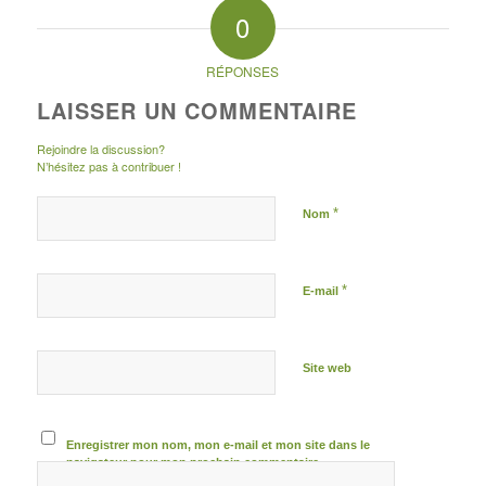
0
RÉPONSES
LAISSER UN COMMENTAIRE
Rejoindre la discussion?
N’hésitez pas à contribuer !
*
Nom
*
E-mail
Site web
Enregistrer mon nom, mon e-mail et mon site dans le
navigateur pour mon prochain commentaire.