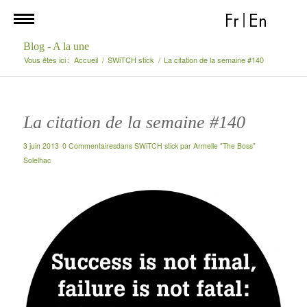
Fr
|
En
Blog - A la une
Vous êtes ici :
Accueil
/
SWiTCH stick
/
La citation de la semaine #140
La citation de la semaine #140
3 juin 2013
0 Commentaires
dans
SWiTCH stick
par
Armelle "The Boss"
Solelhac