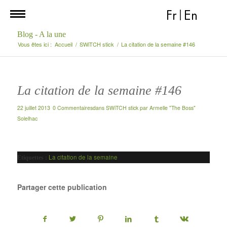
Fr
|
En
Blog - A la une
Vous êtes ici :
Accueil
/
SWiTCH stick
/
La citation de la semaine #146
La citation de la semaine #146
22 juillet 2013
0 Commentaires
dans
SWiTCH stick
par
Armelle "The Boss"
Solelhac
La citation de la semaine
Etiquettes :
Partager cette publication