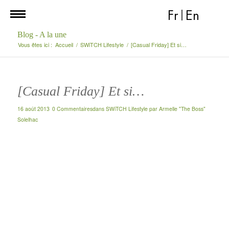
Fr
|
En
Blog - A la une
Vous êtes ici :
Accueil
/
SWiTCH Lifestyle
/
[Casual Friday] Et si…
[Casual Friday] Et si…
16 août 2013
0 Commentaires
dans
SWiTCH Lifestyle
par
Armelle "The Boss"
Solelhac