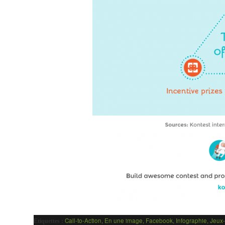
Call-to-Action
,
En une image
,
Facebook
,
Infographie
,
Jeux
Etiquettes :