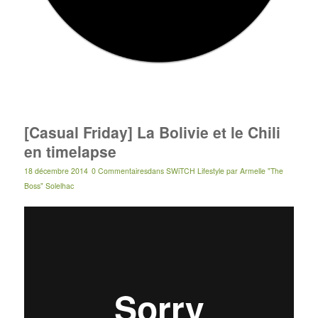
[Casual Friday] La Bolivie et le Chili
en timelapse
18 décembre 2014
0 Commentaires
dans
SWiTCH Lifestyle
par
Armelle "The
Boss" Solelhac