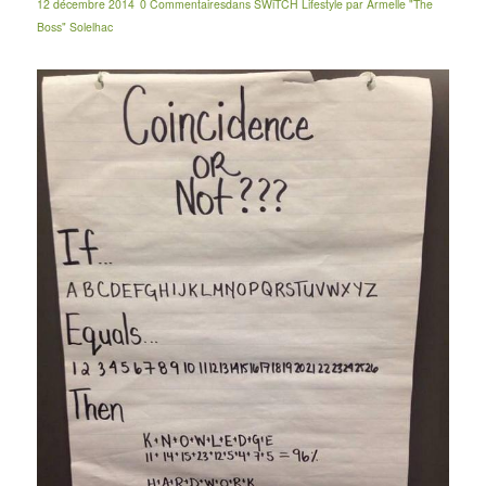
12 décembre 2014
0 Commentaires
dans
SWiTCH Lifestyle
par
Armelle "The
Boss" Solelhac