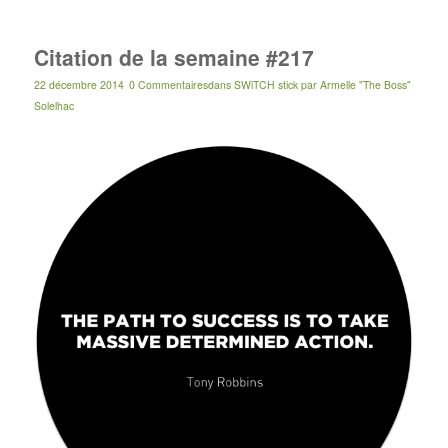
Citation de la semaine #217
22 décembre 2014
0 Commentaires
dans
SWiTCH stick
par
Armelle "The Boss"
Solelhac