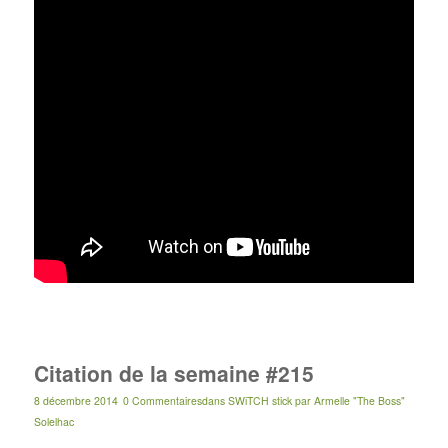
Citation de la semaine #215
8 décembre 2014
0 Commentaires
dans
SWiTCH stick
par
Armelle "The Boss"
Solelhac