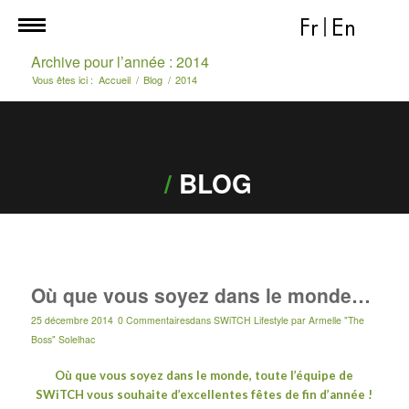
Fr
|
En
Archive pour l’année : 2014
Vous êtes ici :
Accueil
/
Blog
/
2014
/
BLOG
Où que vous soyez dans le monde…
25 décembre 2014
0 Commentaires
dans
SWiTCH Lifestyle
par
Armelle "The
Boss" Solelhac
Où que vous soyez dans le monde, toute l’équipe de
SWiTCH vous souhaite d’excellentes fêtes de fin d’année !