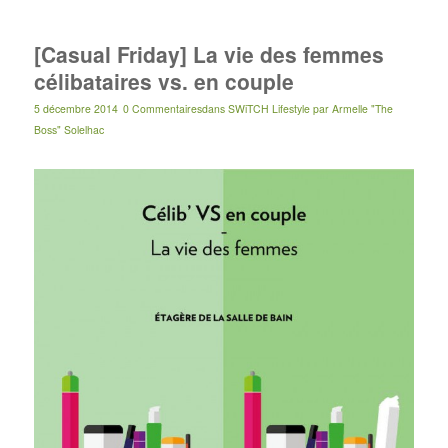
[Casual Friday] La vie des femmes
célibataires vs. en couple
5 décembre 2014
0 Commentaires
dans
SWiTCH Lifestyle
par
Armelle "The
Boss" Solelhac