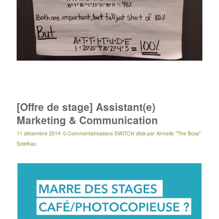
[Offre de stage] Assistant(e)
Marketing & Communication
11 décembre 2014
0 Commentaires
dans
SWiTCH stick
par
Armelle "The Boss"
Solelhac