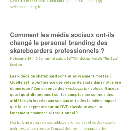
Merci d’adresser votre candidature par e-mail à infos [@]
switchconsulting.fr
Comment les média sociaux ont-ils
changé le personal branding des
skateboarders professionnels ?
9 décembre 2014
0 Commentaires
dans
SWiTCH stick
par
Armelle "The Boss"
Solelhac
Les vidéos de skateboard sont-elles vraiment mortes ?
Quelle est la pertinence des vidéos de skate dans notre ère
numérique ? L’émergence des «
video parts
» solos diffusées
quasi quotidiennement sur les comptes personnels des
athlètes via les réseaux sociaux ont elles le même impact
que leurs segments sur un DVD classique avec un
lancement commercial traditionnel ?
Red Bull, au travers de ses athlètes sponsorisés et de deux courts
métrages, s’interroge sur l’impact des média sociaux sur les