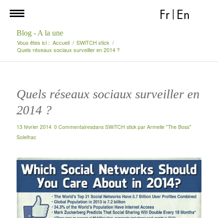
Fr
|
En
Blog - A la une
Vous êtes ici :
Accueil
/
SWiTCH stick
/
Quels réseaux sociaux surveiller en 2014 ?
Quels réseaux sociaux surveiller en
2014 ?
13 février 2014
0 Commentaires
dans
SWiTCH stick
par
Armelle "The Boss"
Solelhac