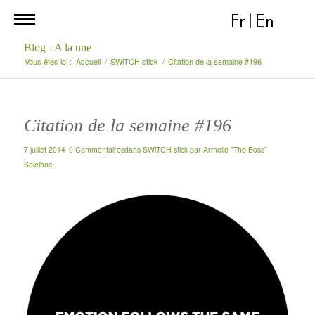
Fr
|
En
Blog - A la une
Vous êtes ici :
Accueil
/
SWiTCH stick
/
Citation de la semaine #196
Citation de la semaine #196
7 juillet 2014
0 Commentaires
dans
SWiTCH stick
par
Armelle "The Boss"
Solelhac