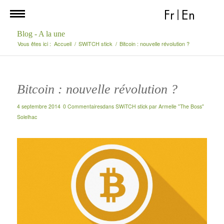
Fr
|
En
Blog - A la une
Vous êtes ici :
Accueil
/
SWiTCH stick
/
Bitcoin : nouvelle révolution ?
Bitcoin : nouvelle révolution ?
4 septembre 2014
0 Commentaires
dans
SWiTCH stick
par
Armelle "The Boss"
Solelhac