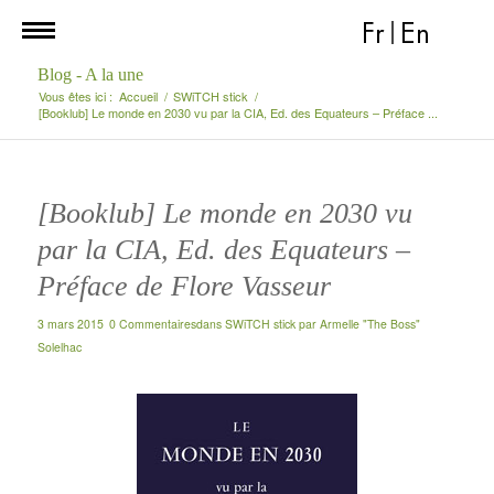
Fr
|
En
Blog - A la une
Vous êtes ici :
Accueil
/
SWiTCH stick
/
[Booklub] Le monde en 2030 vu par la CIA, Ed. des Equateurs – Préface ...
[Booklub] Le monde en 2030 vu
par la CIA, Ed. des Equateurs –
Préface de Flore Vasseur
3 mars 2015
0 Commentaires
dans
SWiTCH stick
par
Armelle "The Boss"
Solelhac