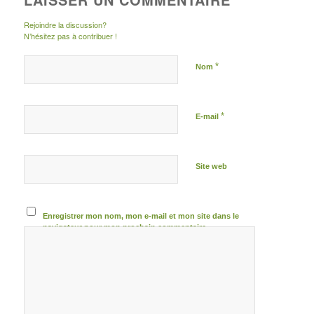
Rejoindre la discussion?
N’hésitez pas à contribuer !
*
Nom
*
E-mail
Site web
Enregistrer mon nom, mon e-mail et mon site dans le
navigateur pour mon prochain commentaire.