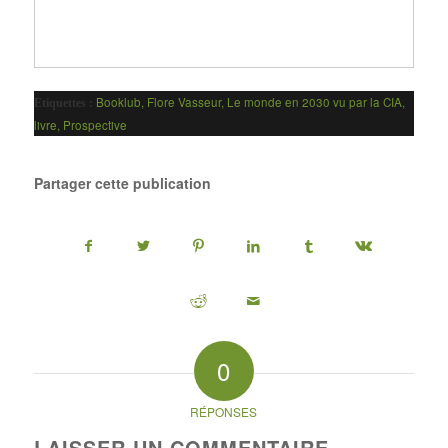
Booklub
,
Flore Vasseur
,
Le monde en 2030 vu par la CIA
,
Etiquettes :
livre
,
Prospective
Partager cette publication
0
RÉPONSES
LAISSER UN COMMENTAIRE