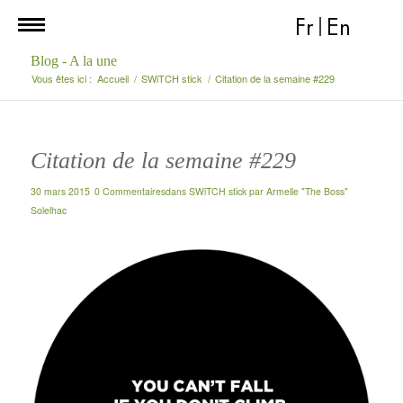
Fr
|
En
Blog - A la une
Vous êtes ici :
Accueil
/
SWiTCH stick
/
Citation de la semaine #229
Citation de la semaine #229
30 mars 2015
0 Commentaires
dans
SWiTCH stick
par
Armelle "The Boss"
Solelhac