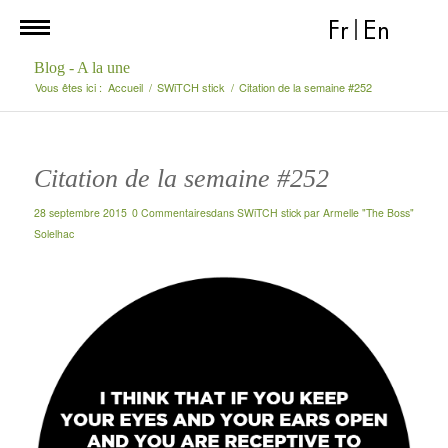
Fr
|
En
Blog - A la une
Vous êtes ici :
Accueil
/
SWiTCH stick
/
Citation de la semaine #252
Citation de la semaine #252
28 septembre 2015
0 Commentaires
dans
SWiTCH stick
par
Armelle "The Boss"
Solelhac