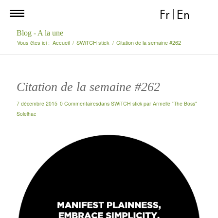
Fr
|
En
Blog - A la une
Vous êtes ici :
Accueil
/
SWiTCH stick
/
Citation de la semaine #262
Citation de la semaine #262
7 décembre 2015
0 Commentaires
dans
SWiTCH stick
par
Armelle "The Boss"
Solelhac