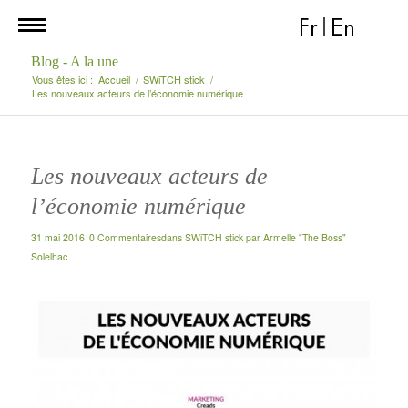
Fr
|
En
Blog - A la une
Vous êtes ici :
Accueil
/
SWiTCH stick
/
Les nouveaux acteurs de l’économie numérique
Les nouveaux acteurs de
l’économie numérique
31 mai 2016
0 Commentaires
dans
SWiTCH stick
par
Armelle "The Boss"
Solelhac