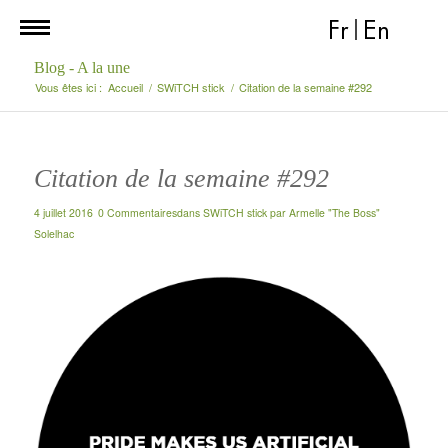
Fr
|
En
Blog - A la une
Vous êtes ici :
Accueil
/
SWiTCH stick
/
Citation de la semaine #292
Citation de la semaine #292
4 juillet 2016
0 Commentaires
dans
SWiTCH stick
par
Armelle "The Boss"
Solelhac