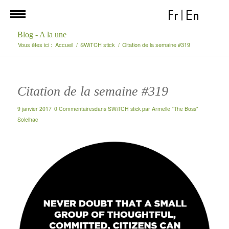
Fr
|
En
Blog - A la une
Vous êtes ici :
Accueil
/
SWiTCH stick
/
Citation de la semaine #319
Citation de la semaine #319
9 janvier 2017
0 Commentaires
dans
SWiTCH stick
par
Armelle "The Boss"
Solelhac