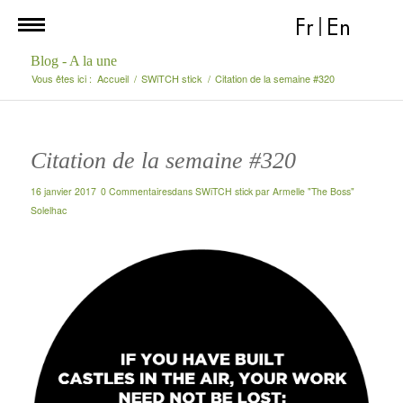
Fr
|
En
Blog - A la une
Vous êtes ici :
Accueil
/
SWiTCH stick
/
Citation de la semaine #320
Citation de la semaine #320
16 janvier 2017
0 Commentaires
dans
SWiTCH stick
par
Armelle "The Boss"
Solelhac