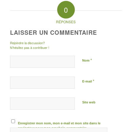
0
RÉPONSES
LAISSER UN COMMENTAIRE
Rejoindre la discussion?
N’hésitez pas à contribuer !
*
Nom
*
E-mail
Site web
Enregistrer mon nom, mon e-mail et mon site dans le
navigateur pour mon prochain commentaire.