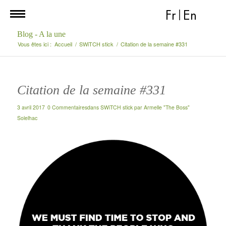
Fr
|
En
Blog - A la une
Vous êtes ici :
Accueil
/
SWiTCH stick
/
Citation de la semaine #331
Citation de la semaine #331
3 avril 2017
0 Commentaires
dans
SWiTCH stick
par
Armelle "The Boss"
Solelhac