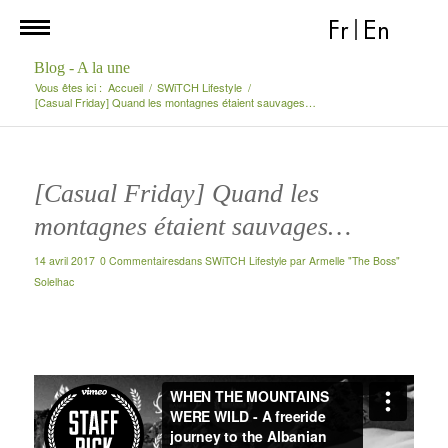
Fr
|
En
Blog - A la une
Vous êtes ici :
Accueil
/
SWiTCH Lifestyle
/
[Casual Friday] Quand les montagnes étaient sauvages…
[Casual Friday] Quand les
montagnes étaient sauvages…
14 avril 2017
0 Commentaires
dans
SWiTCH Lifestyle
par
Armelle "The Boss"
Solelhac