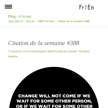
Fr
|
En
Blog - A la une
Vous êtes ici :
Accueil
/
SWiTCH stick
/
Citation de la semaine #388
Citation de la semaine #388
7 mai 2018
0 Commentaires
dans
SWiTCH stick
par
Armelle "The Boss"
Solelhac