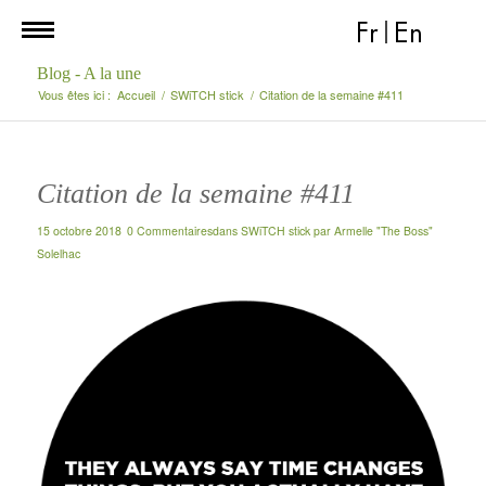
Fr
|
En
Blog - A la une
Vous êtes ici :
Accueil
/
SWiTCH stick
/
Citation de la semaine #411
Citation de la semaine #411
15 octobre 2018
0 Commentaires
dans
SWiTCH stick
par
Armelle "The Boss"
Solelhac