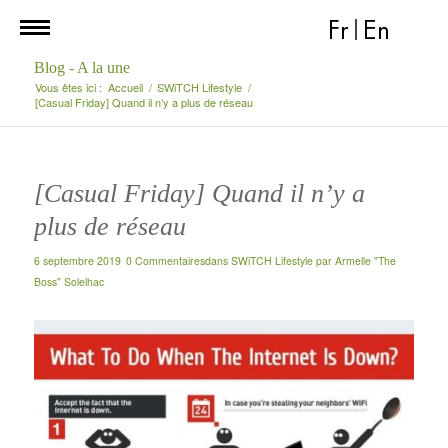
Fr
|
En
Blog - A la une
Vous êtes ici :
Accueil
/
SWiTCH Lifestyle
/
[Casual Friday] Quand il n’y a plus de réseau
[Casual Friday] Quand il n’y a
plus de réseau
6 septembre 2019
0 Commentaires
dans
SWiTCH Lifestyle
par
Armelle "The
Boss" Solelhac