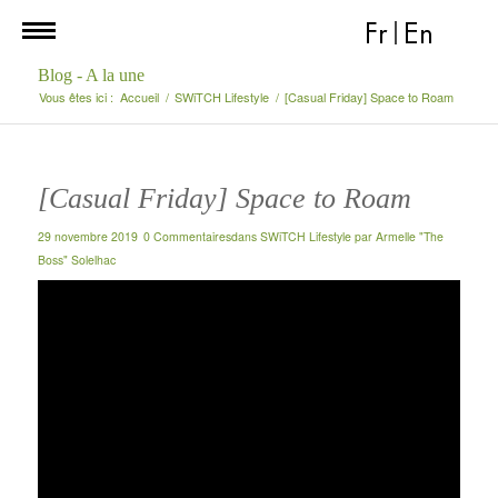
Fr
|
En
Blog - A la une
Vous êtes ici :
Accueil
/
SWiTCH Lifestyle
/
[Casual Friday] Space to Roam
[Casual Friday] Space to Roam
29 novembre 2019
0 Commentaires
dans
SWiTCH Lifestyle
par
Armelle "The
Boss" Solelhac