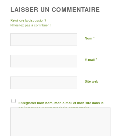
LAISSER UN COMMENTAIRE
Rejoindre la discussion?
N’hésitez pas à contribuer !
*
Nom
*
E-mail
Site web
Enregistrer mon nom, mon e-mail et mon site dans le
navigateur pour mon prochain commentaire.