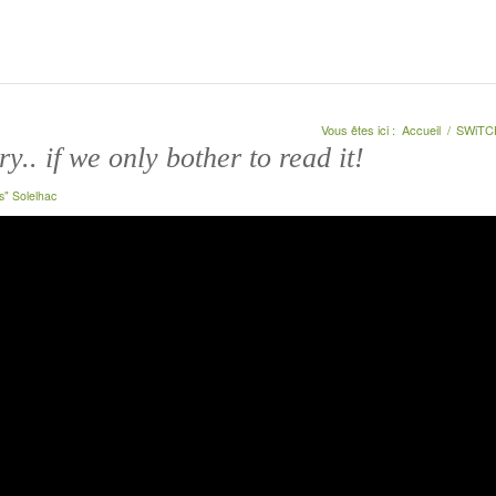
Vous êtes ici :
Accueil
/
SWiTCH
y.. if we only bother to read it!
s" Solelhac