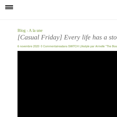
Blog - A la une
[Casual Friday] Every life has a stor
6 novembre 2020
0 Commentaires
dans
SWiTCH Lifestyle
par
Armelle "The Bos