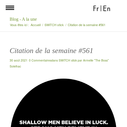
Fr
|
En
Blog - A la une
Vous êtes ici :
Accueil
/
SWiTCH stick
/
Citation de la semaine #561
Citation de la semaine #561
30 août 2021
0 Commentaires
dans
SWiTCH stick
par
Armelle "The Boss"
Solelhac