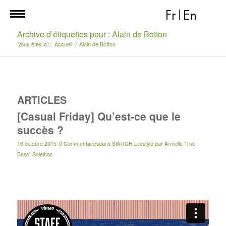
Fr
|
En
Archive d’étiquettes pour : Alain de Botton
Vous êtes ici :
Accueil
/
Alain de Botton
ARTICLES
[Casual Friday] Qu’est-ce que le
succès ?
16 octobre 2015
0 Commentaires
dans
SWiTCH Lifestyle
par
Armelle "The
Boss" Solelhac