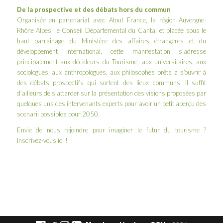
De la prospective et des débats hors du commun
Organisée en partenariat avec Atout France, la région Auvergne-
Rhône Alpes, le Conseil Départemental du Cantal et placée sous le
haut parrainage du Ministère des affaires étrangères et du
développement international, cette manifestation s’adresse
principalement aux décideurs du Tourisme, aux universitaires, aux
sociologues, aux anthropologues, aux philosophes prêts à s’ouvrir à
des débats prospectifs qui sortent des lieux communs. Il suffit
d’ailleurs de s’attarder sur la
présentation des visions proposées par
quelques uns des intervenants experts
pour avoir un petit aperçu des
scenarii possibles pour 2050.
Envie de nous rejoindre pour imaginer le futur du tourisme ?
Inscrivez-vous
ici
!