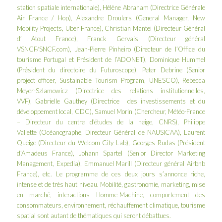
station spatiale internationale), Hélène Abraham (Directrice Générale
Air France / Hop), Alexandre Droulers (General Manager, New
Mobility Projects, Uber France), Christian Mantei (Directeur Général
d’ Atout France), Franck Gervais (Directeur général
VSNCF/SNCF.com), Jean-Pierre Pinheiro (Directeur de l’Office du
tourisme Portugal et Président de l’ADONET), Dominique Hummel
(Président du directoire du Futuroscope), Peter Debrine (Senior
project officer, Sustainable Tourism Program, UNESCO), Rebecca
Meyer-Szlamowicz (Directrice des relations institutionnelles,
VVF), Gabrielle Gauthey (Directrice des investissements et du
développement local, CDC), Samuel Morin (Chercheur, Météo-France
– Directeur du centre d’études de la neige, CNRS), Philippe
Vallette (Océanographe, Directeur Général de NAUSICAA), Laurent
Queige (Directeur du Welcom City Lab), Georges Rudas (Président
d’Amadeus France), Johann Spartel (Senior Director Marketing
Management, Expedia), Emmanuel Marill (Directeur général Airbnb
France), etc. Le
programme
de ces deux jours s’annonce riche,
intense et de très haut niveau. Mobilité, gastronomie, marketing, mise
en marché, interactions Homme-Machine, comportement des
consommateurs, environnement, réchauffement climatique, tourisme
spatial sont autant de thématiques qui seront débattues.