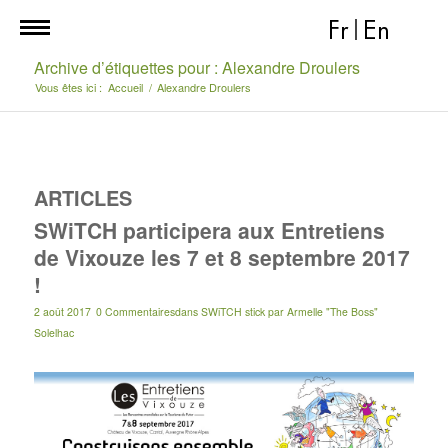
Fr
|
En
Archive d’étiquettes pour : Alexandre Droulers
Vous êtes ici :
Accueil
/
Alexandre Droulers
ARTICLES
SWiTCH participera aux Entretiens
de Vixouze les 7 et 8 septembre 2017
!
2 août 2017
0 Commentaires
dans
SWiTCH stick
par
Armelle "The Boss"
Solelhac