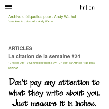
Fr
|
En
Archive d’étiquettes pour : Andy Warhol
Vous êtes ici :
Accueil
/
Andy Warhol
ARTICLES
La citation de la semaine #24
19 février 2011
0 Commentaires
dans
SWiTCH stick
par
Armelle "The Boss"
Solelhac