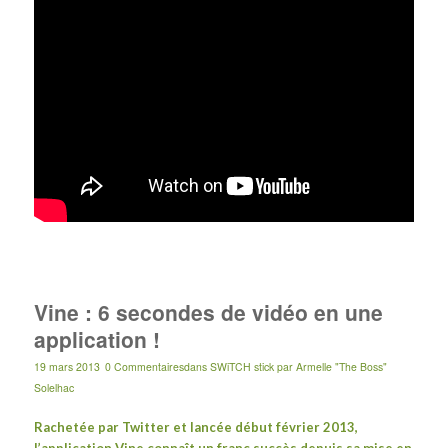
Vine : 6 secondes de vidéo en une
application !
19 mars 2013
0 Commentaires
dans
SWiTCH stick
par
Armelle "The Boss"
Solelhac
Rachetée par Twitter et lancée début février 2013,