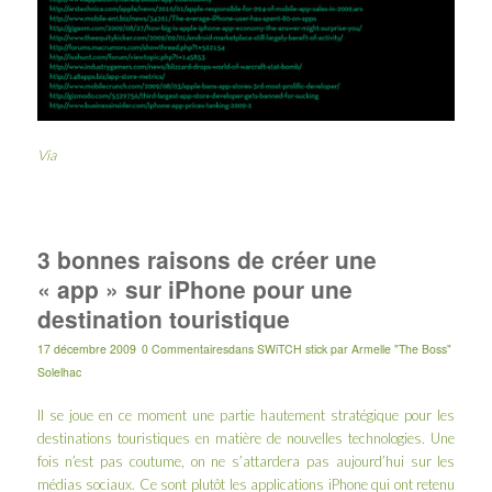
Via
3 bonnes raisons de créer une
« app » sur iPhone pour une
destination touristique
17 décembre 2009
0 Commentaires
dans
SWiTCH stick
par
Armelle "The Boss"
Solelhac
Il se joue en ce moment une partie hautement stratégique pour les
destinations touristiques en matière de nouvelles technologies. Une
fois n’est pas coutume, on ne s’attardera pas aujourd’hui sur les
médias sociaux
. Ce sont plutôt les applications iPhone qui ont retenu