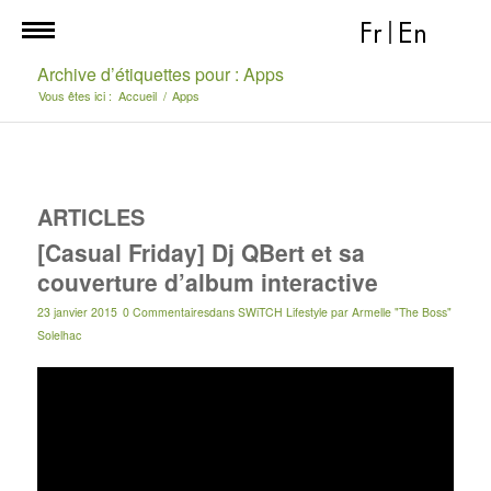
Fr
|
En
Archive d’étiquettes pour : Apps
Vous êtes ici :
Accueil
/
Apps
ARTICLES
[Casual Friday] Dj QBert et sa
couverture d’album interactive
23 janvier 2015
0 Commentaires
dans
SWiTCH Lifestyle
par
Armelle "The Boss"
Solelhac