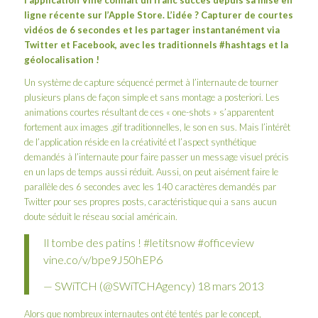
l’application
Vine
connaît un franc succès depuis sa mise en
ligne récente sur l’Apple Store. L’idée ? Capturer de courtes
vidéos de 6 secondes et les partager instantanément via
Twitter et Facebook, avec les traditionnels #hashtags et la
géolocalisation !
Un système de capture séquencé permet à l’internaute de tourner
plusieurs plans de façon simple et sans montage a posteriori. Les
animations courtes résultant de ces « one-shots » s’apparentent
fortement aux images .gif traditionnelles, le son en sus. Mais l’intérêt
de l’application réside en la créativité et l’aspect synthétique
demandés à l’internaute pour faire passer un message visuel précis
en un laps de temps aussi réduit. Aussi, on peut aisément faire le
parallèle des 6 secondes avec les 140 caractères demandés par
Twitter pour ses propres posts, caractéristique qui a sans aucun
doute séduit le réseau social américain.
Il tombe des patins !
#letitsnow
#officeview
vine.co/v/bpe9J50hEP6
— SWiTCH (@SWiTCHAgency)
18 mars 2013
Alors que nombreux internautes ont été tentés par le concept,