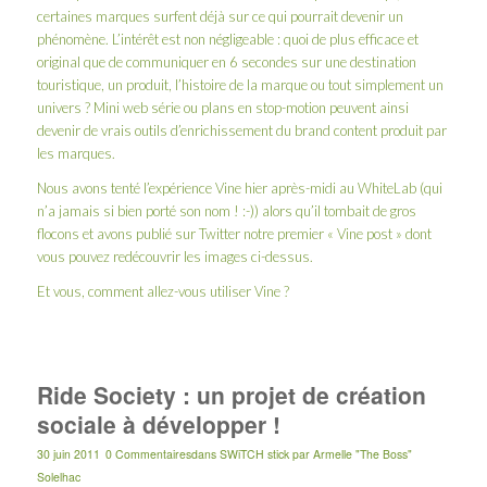
certaines marques surfent déjà sur ce qui pourrait devenir un
phénomène. L’intérêt est non négligeable : quoi de plus efficace et
original que de communiquer en 6 secondes sur une destination
touristique, un produit, l’histoire de la marque ou tout simplement un
univers ? Mini web série ou plans en stop-motion peuvent ainsi
devenir de vrais outils d’enrichissement du brand content produit par
les marques.
Nous avons tenté l’expérience Vine hier après-midi au WhiteLab (qui
n’a jamais si bien porté son nom ! :-)) alors qu’il tombait de gros
flocons et avons publié sur
Twitter
notre premier « Vine post » dont
vous pouvez redécouvrir les images ci-dessus.
Et vous, comment allez-vous utiliser Vine ?
Ride Society : un projet de création
sociale à développer !
30 juin 2011
0 Commentaires
dans
SWiTCH stick
par
Armelle "The Boss"
Solelhac