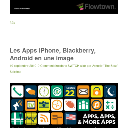
Via
Les Apps iPhone, Blackberry,
Android en une image
10 septembre 2010
0 Commentaires
dans
SWiTCH stick
par
Armelle "The Boss"
Solelhac