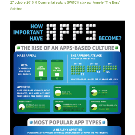
27 octobre 2010
0 Commentaires
dans
SWiTCH stick
par
Armelle "The Boss"
Solelhac