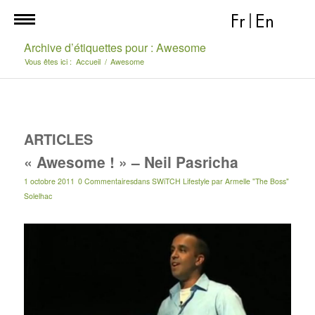
Fr
|
En
Archive d’étiquettes pour : Awesome
Vous êtes ici :
Accueil
/
Awesome
ARTICLES
« Awesome ! » – Neil Pasricha
1 octobre 2011
0 Commentaires
dans
SWiTCH Lifestyle
par
Armelle "The Boss"
Solelhac