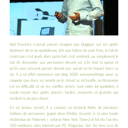
Neil Pasricha n’aurait jamais imaginé que blogguer sur les petits
bonheurs de la vie quotidienne, tels que l’odeur du pain frais, le fait de
croire que c’est jeudi alors qu’en fait c’est vendredi, ou simplement le
fait de demander aux personnes devant soi s’ils font la queue et
qu’ils vous laissent passer devant eux, aurait un tel impact dans sa
vie. Il a en effet commencé son blog
1000 awesomethings
pour se
rappeler que dans un monde où le climat se réchauffe, où l’économie
est en difficulté et où les conflits armés sont notre lot quotidien, il
existe encore des petits plaisirs faciles, innocents et gratuits qui
rendent la vie plus douce.
En un temps record, il a conquis un lectorat fidèle de plusieurs
millions de personnes, gagné deux Webby Awards (« la plus haute
distinction de l’Internet », selon le New York Times) et fut élu l’un des
100 meilleurs sites Internet par PC Magazine. Son 1er livre issu de