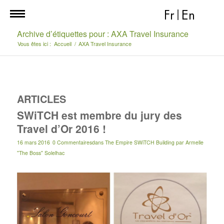
Fr
|
En
Archive d’étiquettes pour : AXA Travel Insurance
Vous êtes ici :
Accueil
/
AXA Travel Insurance
ARTICLES
SWiTCH est membre du jury des
Travel d’Or 2016 !
16 mars 2016
0 Commentaires
dans
The Empire SWiTCH Building
par
Armelle
"The Boss" Solelhac