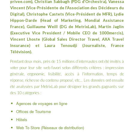
privee.com
), Christian Sabbagh (PDG d’
Orchestra
), Vanessa
Vincent (Vice-Présidente de l’
Association des Décideurs du
Digital
), Christophe Castets (Vice-Président de MFR), Lydie
Hippon-Darde (Head of Marketing,
Mondial Assistance
France
), Guillaume Weill (DG de
MetrixLab
), Martin Jaglin
(Executive Vice President / Mobile CEO de
1000mercis
),
Vincent Lhoste (Global Sales Director Travel,
AXA Travel
Insurance
) et
Laura Tenoudji
(Journaliste, France
Télévision).
Pendant deux mois, près de 15 millions d’internautes ont été invités à
voter pour leur site web favori selon différents critères : impression
générale, ergonomie, lisibilité, accès à l’information, temps de
réponse, richesse du contenu proposé, etc… Les données ont ensuite
été analysées par MetrixLab pour désigner les grands gagnants sur
des 10 catégories :
Agences de voyages en ligne
Offices de Tourisme
Hôtels
Web To Store (Réseaux de distribution)