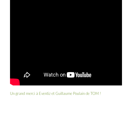
Un grand merci à
Eventiz
et
Guillaume Poulain
de
TOM
!