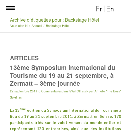
Fr
|
En
Archive d’étiquettes pour : Backstage Hôtel
Vous êtes ici :
Accueil
/
Backstage Hôtel
ARTICLES
13ème Symposium International du
Tourisme du 19 au 21 septembre, à
Zermatt – 3ème journée
22 septembre 2011
0 Commentaires
dans
SWiTCH stick
par
Armelle "The Boss"
Solelhac
ème
La 13
édition du
Symposium International du Tourisme
a
lieu du 19 au 21 septembre 2011, à
Zermatt
en Suisse. 170
participants triés sur le volet venant du monde entier et
représentant 120 entreprises, ainsi que des institutions