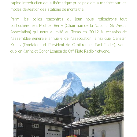
rapide introduction de la thématique principale de la matinée sur les
modes de gestion des stations de montagne.
Parmi les belles rencontres du jour, nous retiendrons tout
particulièrement Michael Berry (Chairman de la
National Ski Areas
Association
) qui nous a invité au Texas en 2012 à l’occasion de
l’assemblée générale annuelle de l’association, ainsi que Carsten
Kraus (Fondateur et Président de
Omikron
et
Fact-Finder
), sans
oublier Karine et Conor Lennon de
Off-Piste Radio Network
.