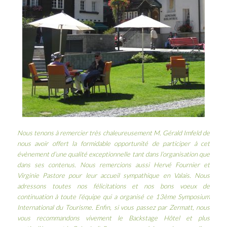
Nous tenons à remercier très chaleureusement M. Gérald Imfeld de
nous avoir offert la formidable opportunité de participer à cet
évènement d’une qualité exceptionnelle tant dans l’organisation que
dans ses contenus. Nous remercions aussi Hervé Fournier et
Virginie Pastore pour leur accueil sympathique en Valais. Nous
adressons toutes nos félicitations et nos bons voeux de
continuation à toute l’équipe qui a organisé ce
13ème Symposium
International du Tourisme
. Enfin, si vous passez par Zermatt, nous
vous recommandons vivement le
Backstage Hôtel
et plus