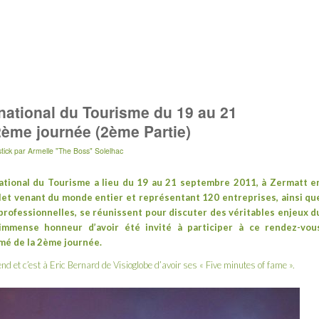
ational du Tourisme du 19 au 21
2ème journée (2ème Partie)
tick
par
Armelle "The Boss" Solelhac
ational du Tourisme
a lieu du 19 au 21 septembre 2011, à
Zermatt
e
volet venant du monde entier et représentant 120 entreprises, ainsi qu
rofessionnelles, se réunissent pour discuter des véritables enjeux d
immense honneur d’avoir été invité à participer à ce rendez-vou
mé de la 2ème journée.
end et c’est à Eric Bernard de
Visioglobe
d’avoir ses « Five minutes of fame ».