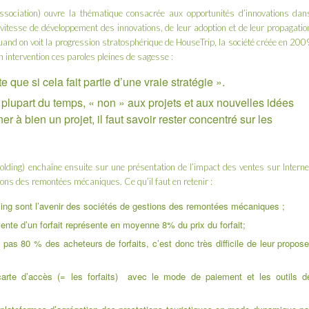
sociation
) ouvre la thématique consacrée aux opportunités d’innovations dan
 vitesse de développement des innovations, de leur adoption et de leur propagatio
quand on voit la progression stratosphérique de
HouseTrip
, la société créée en 200
 intervention ces paroles pleines de sagesse :
e que si cela fait partie d’une vraie stratégie ».
a plupart du temps, « non » aux projets et aux nouvelles idées
 à bien un projet, il faut savoir rester concentré sur les
olding
) enchaîne ensuite sur une présentation de l’impact des ventes sur Interne
tions des remontées mécaniques. Ce qu’il faut en retenir :
ing sont l’avenir des sociétés de gestions des remontées mécaniques ;
ente d’un forfait représente en moyenne 8% du prix du forfait;
pas 80 % des acheteurs de forfaits, c’est donc très difficile de leur propose
 carte d’accès (= les forfaits) avec le mode de paiement et les outils d