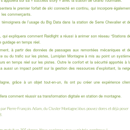
 s’appuiera sur sa « success story » avec la station de Grand Tourmalet.
entera le premier forfait de ski connecté en continu, qui incorpore égalemen
s les commerçants.
, témoignera de l’usage du Big Data
dans la station de Serre Chevalier et d
s
, qui expliquera comment Raidlight a réussi à animer son réseau “Stations d
de guidage en temps réel.
mment, à partir des données de passages aux remontées mécaniques et d
 ou du trafic sur les pistes,
Lumiplan Montagne
à mis au point un systèm
urs en temps réel sur les pistes. Outre le confort et la sécurité apportés à l
 a aussi un impact positif sur la gestion des ressources d’exploitant, la neig
ne, grâce à un objet tout-en-un, ils ont pu créer une expérience clien
illera comment réussir sa transformation digitale en station de montagne.
e par
Pierre-François Adam
, du
Cluster Montagne
.Vous pouvez dores et déjà poser
8.