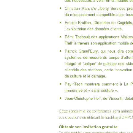
des nouveautés à venir en la matière et
Christian Mars d’
e-Liberty Services
prés
du micropaiement compatible chez tou
Estelle Braillon
, Directrice de
Cognidis
l’exploitation des données clients.
Rémi Thebault des
applications Mhike
Trail” à travers son application mobile 
Patrick Grand’Eury
, qui nous dira co
systèmes de mesure du temps d’attente
intégré et “unique“ de guidage des skie
clientèle des stations, cette innovation
de culture et le damage.
PayinTech
montrera comment à La Plag
immersive et « sans couture ».
Jean-Christophe Hoff
, de
Visconti
, déta
Cette après-midi de conférences sera animé
vos questions en utilisant le hashtag #DMP1
Obtenir son invitation gratuite