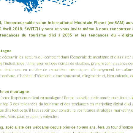
 l’incontournable salon international
Mountain Planet
(ex-SAM) aur
0 Avril 2018. SWiTCH y sera et vous invite même à nous rencontrer 
 tendances du tourisme d’ici à 2035 et les tendances du « digita
ntagne
e découvrir les acteurs qui comptent dans l’économie de montagne et d’assister 
 de l’industrie de l’aménagement des domaines skiables, prendre connaissance de
lles tendances en matière de remontées mécaniques, d’enneigement de culture
rbanisme, d’habitat, d’hôtellerie, d’environnement, d’ingénierie et, bien entendu, d
tale en montagne
rme l’expérience client en montagne ? Bonne nouvelle : cette année, nous ferons l
e top 3 des tendances du tourisme et des tendances en marketing digital d’ici 
ous dira tout ce qu’il faut savoir pour construire vos futures stratégies marketing e
ées. Vous pourrez aussi y entendre :
ng
, spécialiste des webcams depuis près de 15 ans ans, fera un tour d’horizo