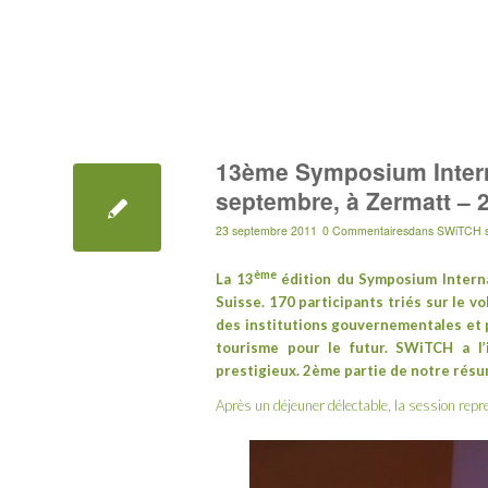
13ème Symposium Intern
septembre, à Zermatt – 
23 septembre 2011
0 Commentaires
dans
SWiTCH s
ème
La 13
édition du
Symposium Intern
Suisse. 170 participants triés sur le 
des institutions gouvernementales et p
tourisme pour le futur.
SWiTCH
a l’
prestigieux. 2ème partie de notre résu
Après un déjeuner délectable, la session repr