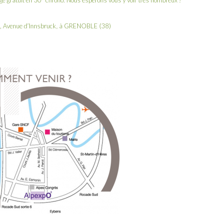
dge gratuit en 30″ chrono. Nous espérons vous y voir très nombreux !
le, Avenue d’Innsbruck, à GRENOBLE (38)